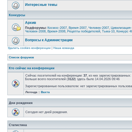
Интересные темы
Конкурсы
Архив
Подфорумы:
Космос-2007
,
Время-2007
,
Человек-2007
,
Цивилизация-
Человек-2008
,
Время-2008
,
Рецепты победителей
,
Тьма-10
,
Конкурс 4
Вопросы к Администрации
Удалить cookies конференции
|
Наша команда
Список форумов
Кто сейчас на конференции
Сейчас посетителей на конференции:
37
, из них зарегистрированных:
Больше всего посетителей (
3122
) здесь было 14.04.2026 09:46
Зарегистрированные пользователи: нет зарегистрированных пользов
Легенда ::
Вахта
Дни рождения
Сегодня нет дней рождения.
Статистика