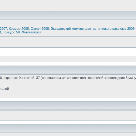
2007
,
Космос-2008
,
Океан-2008
,
Эквадорский конкурс фантастического рассказа 2008-о
8
,
Конкурс 58
,
Фотогалерея
 0, скрытых: 0 и гостей: 37 (основано на активности пользователей за последние 5 мину
ателей