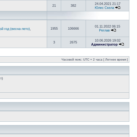
24.04.2021 21:17
21
382
Юлес Скела
01.11.2022 06:15
1955
106666
й год (весна-лето)
,
Реглав
10.06.2026 19:02
3
2675
Администратор
Часовой пояс: UTC + 2 часа [ Летнее время ]
т)