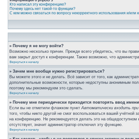
Информация о phpBB 3
Кто написал эту конференцию?
Почему здесь нет такой-то функции?
С кем можно связаться по вопросу некорректного использования и/или
» Почему я не могу войти?
Возможно несколько причин. Прежде всего убедитесь, что вы прав
вам закрыт доступ к конференции. Также возможно, что администр
Вернуться к началу
» Зачем мне вообще нужно регистрироваться?
Вы можете этого и не делать. Всё зависит от того, как администр
дополнительные возможности, которые недоступны анонимным пользо
поэтому мы рекомендуем это сделать.
Вернуться к началу
» Почему мне периодически приходится повторять ввод имени
Если вы не отметили флажком пункт
Автоматически входить при
того, чтобы никто другой не смог воспользоваться вашей учётной 
на конференцию. Не рекомендуется делать это на общедоступном к
отсутствует, значит администратор отключил эту функцию.
Вернуться к началу
» Как сделать, чтобы я не появлялся в списке активных польз