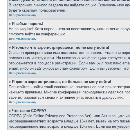
В настройках личного раздела вы найдете опцию
Скрывать моё пр
будете скрытым пользователем.
Вернуться к началу
» Я забыл пароль!
Не паникуйте! Хотя пароль нельзя восстановить, можно легко пол
сможете войти на конференцию.
Вернуться к началу
» Я только что зарегистрировался, но не могу войти!
Сначала проверьте свои имя пользователя и пароль. Если они верн
полученным инструкциям. На некоторых конференциях требуется, 
отображается в процессе регистрации. Если вам был прислано ema
email, либо он заблокирован спам-фильтром. Если вы уверены, что
Вернуться к началу
» Я давно зарегистрирован, но больше не могу войти!
Попытайтесь найти email-сообщение, присланное вам при регистрац
каким-то причинам. Многие конференции периодически удаляют по
зарегистрироваться снова и активнее участвовать в дискуссиях.
Вернуться к началу
» Что такое COPPA?
COPPA (Child Online Privacy and Protection Act), или Акт о защите
несовершеннолетних возраста младше 13-и лет, иметь на это пись
несовершеннолетних возраста младше 13-и лет. Если вы не уверен