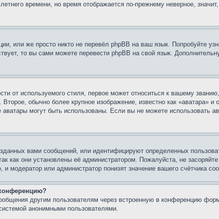
 летнего времени, но время отображается по-прежнему неверное, значит
ии, или же просто никто не перевёл phpBB на ваш язык. Попробуйте узн
ествует, то вы сами можете перевести phpBB на свой язык. Дополнител
ти от используемого стиля, первое может относиться к вашему званию, 
 Второе, обычно более крупное изображение, известно как «аватара» и
кие аватары могут быть использованы. Если вы не можете использовать
зданных вами сообщений, или идентифицируют определенных пользоват
так как они установлены её администратором. Пожалуйста, не засоряйт
, и модератор или администратор понизят значение вашего счётчика со
а конференцию?
сообщения другим пользователям через встроенную в конференцию форм
 системой анонимными пользователями.