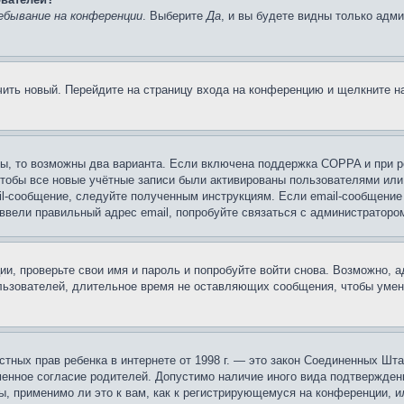
ебывание на конференции
. Выберите
Да
, и вы будете видны только адм
учить новый. Перейдите на страницу входа на конференцию и щелкните 
ы, то возможны два варианта. Если включена поддержка COPPA и при ре
чтобы все новые учётные записи были активированы пользователями или
il-сообщение, следуйте полученным инструкциям. Если email-сообщение 
 ввели правильный адрес email, попробуйте связаться с администраторо
ии, проверьте свои имя и пароль и попробуйте войти снова. Возможно,
льзователей, длительное время не оставляющих сообщения, чтобы умен
 частных прав ребенка в интернете от 1998 г. — это закон Соединенных 
менное согласие родителей. Допустимо наличие иного вида подтвержден
ы, применимо ли это к вам, как к регистрирующемуся на конференции, и