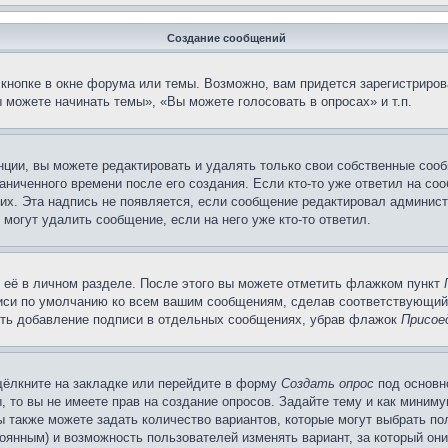
Создание сообщений
кнопке в окне форума или темы. Возможно, вам придется зарегистриров
 можете начинать темы», «Вы можете голосовать в опросах» и т.п.
ции, вы можете редактировать и удалять только свои собственные сооб
ниченного времени после его создания. Если кто-то уже ответил на со
них. Эта надпись не появляется, если сообщение редактировал админист
 могут удалить сообщение, если на него уже кто-то ответил.
 её в личном разделе. После этого вы можете отметить флажком пункт
писи по умолчанию ко всем вашим сообщениям, сделав соответствующий
нить добавление подписи в отдельных сообщениях, убрав флажок
Присое
щёлкните на закладке или перейдите в форму
Создать опрос
под основн
, то вы не имеете прав на создание опросов. Задайте тему и как миним
ы также можете задать количество вариантов, которые могут выбрать п
тоянным) и возможность пользователей изменять вариант, за который он