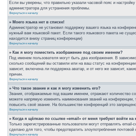
Если вы уверены, что правильно указали часовой пояс и настройку
администратора для устранения проблемы.
Вернуться к началу
» Моего языка нет в списке!
Администратор не установил поддержку вашего языка на конференц
нужный вам языковой пакет. Если такого языкового пакета не сущ
находится внизу страниц конференции)
Вернуться к началу
» Как я могу поместить изображение под своим именем?
Под именем пользователя могут быть два изображения. В зависимос
сколько сообщений вы оставили или на ваш статус на конференции.
зависит, включена ли поддержка аватар, и от него же зависит, ка
причин.
Вернуться к началу
» Что такое звание и как я могу изменить его?
Звания, отображаемые под вашим именем, отражают количество со
можете напрямую изменять наименования званий на конференции, 
повысить своё звание. На большинстве конференций это запрещено
Вернуться к началу
» Когда я щёлкаю по ссылке «email» от меня требуют войти н
Только зарегистрированные пользователи могут отправлять email-
сделано для того, чтобы предотвратить злоупотребления почтовой
Вернуться к началу