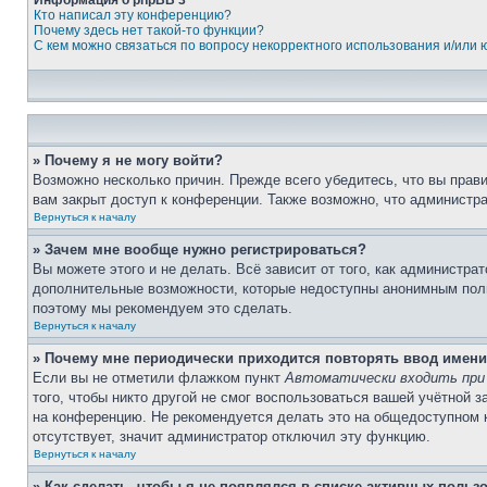
Информация о phpBB 3
Кто написал эту конференцию?
Почему здесь нет такой-то функции?
С кем можно связаться по вопросу некорректного использования и/или
» Почему я не могу войти?
Возможно несколько причин. Прежде всего убедитесь, что вы прав
вам закрыт доступ к конференции. Также возможно, что администр
Вернуться к началу
» Зачем мне вообще нужно регистрироваться?
Вы можете этого и не делать. Всё зависит от того, как администр
дополнительные возможности, которые недоступны анонимным пользо
поэтому мы рекомендуем это сделать.
Вернуться к началу
» Почему мне периодически приходится повторять ввод имени
Если вы не отметили флажком пункт
Автоматически входить при
того, чтобы никто другой не смог воспользоваться вашей учётной 
на конференцию. Не рекомендуется делать это на общедоступном к
отсутствует, значит администратор отключил эту функцию.
Вернуться к началу
» Как сделать, чтобы я не появлялся в списке активных польз