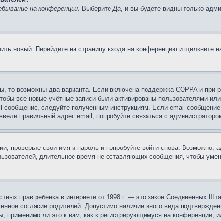
ебывание на конференции
. Выберите
Да
, и вы будете видны только адм
учить новый. Перейдите на страницу входа на конференцию и щелкните 
ы, то возможны два варианта. Если включена поддержка COPPA и при ре
чтобы все новые учётные записи были активированы пользователями или
il-сообщение, следуйте полученным инструкциям. Если email-сообщение 
 ввели правильный адрес email, попробуйте связаться с администраторо
ии, проверьте свои имя и пароль и попробуйте войти снова. Возможно,
льзователей, длительное время не оставляющих сообщения, чтобы умен
 частных прав ребенка в интернете от 1998 г. — это закон Соединенных 
менное согласие родителей. Допустимо наличие иного вида подтвержден
ы, применимо ли это к вам, как к регистрирующемуся на конференции, и