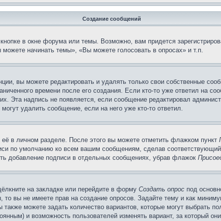
Создание сообщений
кнопке в окне форума или темы. Возможно, вам придется зарегистриров
 можете начинать темы», «Вы можете голосовать в опросах» и т.п.
ции, вы можете редактировать и удалять только свои собственные сооб
ниченного времени после его создания. Если кто-то уже ответил на со
них. Эта надпись не появляется, если сообщение редактировал админист
 могут удалить сообщение, если на него уже кто-то ответил.
 её в личном разделе. После этого вы можете отметить флажком пункт
писи по умолчанию ко всем вашим сообщениям, сделав соответствующий
нить добавление подписи в отдельных сообщениях, убрав флажок
Присое
щёлкните на закладке или перейдите в форму
Создать опрос
под основн
, то вы не имеете прав на создание опросов. Задайте тему и как миним
ы также можете задать количество вариантов, которые могут выбрать п
тоянным) и возможность пользователей изменять вариант, за который он