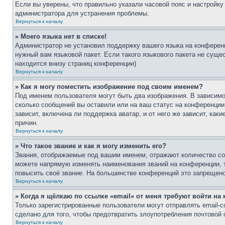
Если вы уверены, что правильно указали часовой пояс и настройку
администратора для устранения проблемы.
Вернуться к началу
» Моего языка нет в списке!
Администратор не установил поддержку вашего языка на конференц
нужный вам языковой пакет. Если такого языкового пакета не сущ
находится внизу страниц конференции)
Вернуться к началу
» Как я могу поместить изображение под своим именем?
Под именем пользователя могут быть два изображения. В зависимос
сколько сообщений вы оставили или на ваш статус на конференции.
зависит, включена ли поддержка аватар, и от него же зависит, ка
причин.
Вернуться к началу
» Что такое звание и как я могу изменить его?
Звания, отображаемые под вашим именем, отражают количество со
можете напрямую изменять наименования званий на конференции, 
повысить своё звание. На большинстве конференций это запрещено
Вернуться к началу
» Когда я щёлкаю по ссылке «email» от меня требуют войти н
Только зарегистрированные пользователи могут отправлять email-
сделано для того, чтобы предотвратить злоупотребления почтовой
Вернуться к началу