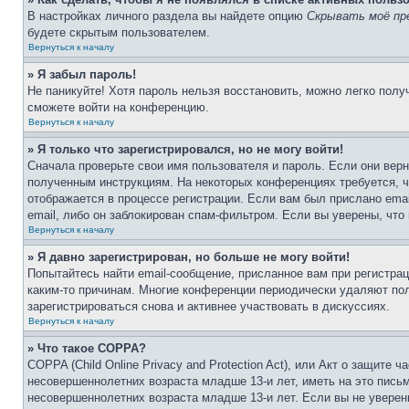
В настройках личного раздела вы найдете опцию
Скрывать моё пр
будете скрытым пользователем.
Вернуться к началу
» Я забыл пароль!
Не паникуйте! Хотя пароль нельзя восстановить, можно легко пол
сможете войти на конференцию.
Вернуться к началу
» Я только что зарегистрировался, но не могу войти!
Сначала проверьте свои имя пользователя и пароль. Если они верн
полученным инструкциям. На некоторых конференциях требуется, 
отображается в процессе регистрации. Если вам был прислано ema
email, либо он заблокирован спам-фильтром. Если вы уверены, что
Вернуться к началу
» Я давно зарегистрирован, но больше не могу войти!
Попытайтесь найти email-сообщение, присланное вам при регистрац
каким-то причинам. Многие конференции периодически удаляют по
зарегистрироваться снова и активнее участвовать в дискуссиях.
Вернуться к началу
» Что такое COPPA?
COPPA (Child Online Privacy and Protection Act), или Акт о защите
несовершеннолетних возраста младше 13-и лет, иметь на это пись
несовершеннолетних возраста младше 13-и лет. Если вы не уверен