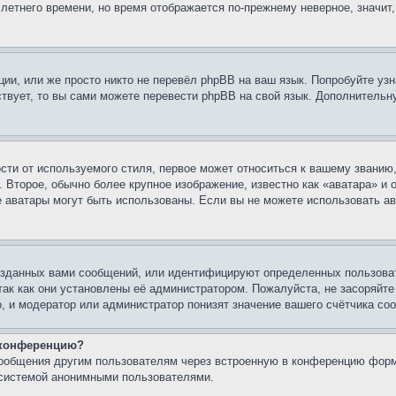
 летнего времени, но время отображается по-прежнему неверное, значит
ии, или же просто никто не перевёл phpBB на ваш язык. Попробуйте узн
ествует, то вы сами можете перевести phpBB на свой язык. Дополнител
ти от используемого стиля, первое может относиться к вашему званию, 
 Второе, обычно более крупное изображение, известно как «аватара» и
кие аватары могут быть использованы. Если вы не можете использовать
зданных вами сообщений, или идентифицируют определенных пользоват
так как они установлены её администратором. Пожалуйста, не засоряйт
, и модератор или администратор понизят значение вашего счётчика со
а конференцию?
сообщения другим пользователям через встроенную в конференцию форм
 системой анонимными пользователями.